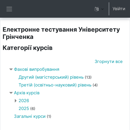
Перейти до головного вмісту
Увійти
Бокова панель
Електронне тестування Університету
Грінченка
Категорії курсів
Згорнути все
Фахові випробування
Другий (магістерський) рівень
(13)
Третій (освітньо-науковий) рівень
(4)
Архів курсів
2026
2025
(6)
Загальні курси
(1)